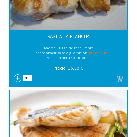
RAPE A LA PLANCHA
Ración: 200 gr. de rape limpio
Si desea añadir salsa o guarnicion,
pulse aqui
Venta mínima 40 raciones
Precio
36,00
€