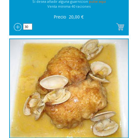
Si desea añadir alguna guarnicion
pulse aqui
Venta mínima 40 raciones
Precio
20,00
€