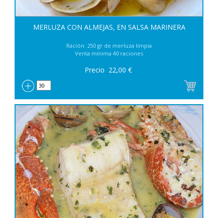
MERLUZA CON ALMEJAS, EN SALSA MARINERA
Ración: 250 gr de merluza limpia
Venta mínima 40 raciones
Precio
22,00
€