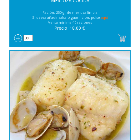
MERLUZA COCIDA
Ración: 250 gr de merluza limpia
Si desea añadir salsa o guarnicion, pulse
aqui
Venta mínima 40 raciones
Precio
18,00
€