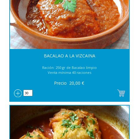
BACALAO A LA VIZCAINA
Ración: 250 gr de Bacalao limpio
Venta mínima 40 raciones
Precio
20,00
€