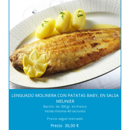
LENGUADO MOLINERA CON PATATAS BABY, EN SALSA
MEUNIER
Ración: de 300 gr. en fresco
Venta mínima 40 raciones
Precio segun mercado
Precio
30,00
€