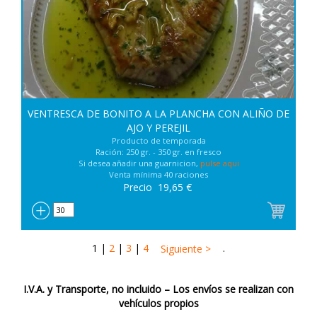
VENTRESCA DE BONITO A LA PLANCHA CON ALIÑO DE
AJO Y PEREJIL
Producto de temporada
Ración: 250 gr. - 350 gr. en fresco
Si desea añadir una guarnicion,
pulse aqui
Venta mínima 40 raciones
Precio
19,65
€
1
|
2
|
3
|
4
.
Siguiente >
I.V.A. y Transporte, no incluido – Los envíos se realizan con
vehículos propios