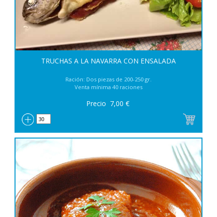
TRUCHAS A LA NAVARRA CON ENSALADA
Ración: Dos piezas de 200-250 gr.
Venta mínima 40 raciones
Precio
7,00
€