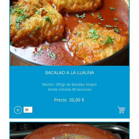
BACALAO A LA LLAUNA
Ración: 250 gr de Bacalao limpio
Venta mínima 40 raciones
Precio
20,00
€