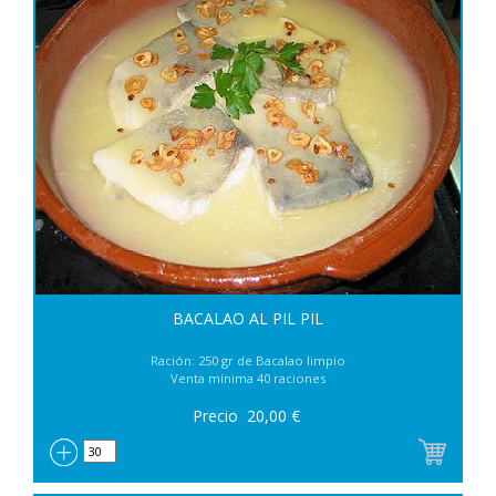
BACALAO AL PIL PIL
Ración: 250 gr de Bacalao limpio
Venta mínima 40 raciones
Precio
20,00
€