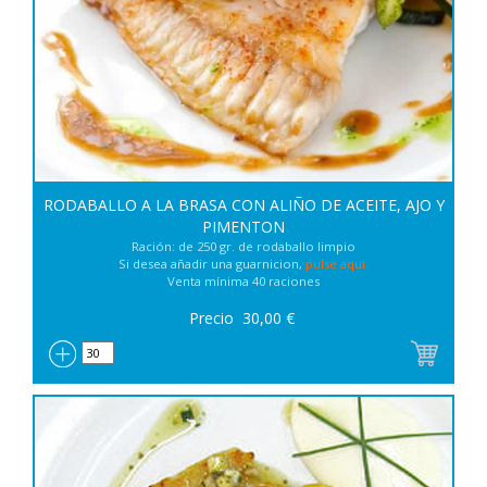
RODABALLO A LA BRASA CON ALIÑO DE ACEITE, AJO Y
PIMENTON
Ración: de 250 gr. de rodaballo limpio
Si desea añadir una guarnicion,
pulse aqui
.
Venta mínima 40 raciones
Precio
30,00
€