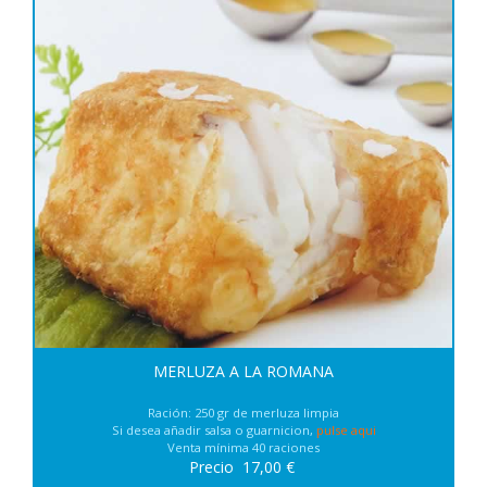
MERLUZA A LA ROMANA
Ración: 250 gr de merluza limpia
Si desea añadir salsa o guarnicion,
pulse aqui
Venta mínima 40 raciones
Precio
17,00
€