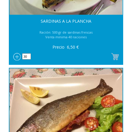
SARDINAS A LA PLANCHA
Ración: 500 gr de sardinas frescas
Venta mínima 40 raciones
Precio
6,50
€