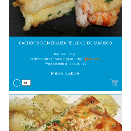
CACHOPO DE MERLUZA RELLENO DE MARISCO
Ración: 300 gr
Si desea añadir salsa o guarnicion,
pulse aqui
Venta mínima 40 raciones
Precio
25,00
€