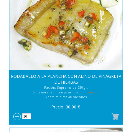
RODABALLO A LA PLANCHA CON ALIÑO DE VINAGRETA
DE HIERBAS
Ración: Suprema de 250 gr.
Si desea añadir una guarnicion,
pulse aqui
Venta mínima 40 raciones
Precio
30,00
€