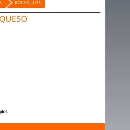
A
BOCADILLOS
 QUESO
opios