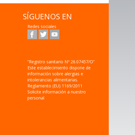
SÍGUENOS EN
Redes sociales
“Registro sanitario Nº 26.07457/O”
Este establecimiento dispone de
información sobre alergias e
intolerancias alimentarias.
Reglamento (EU) 1169/2011
Solicite información a nuestro
personal