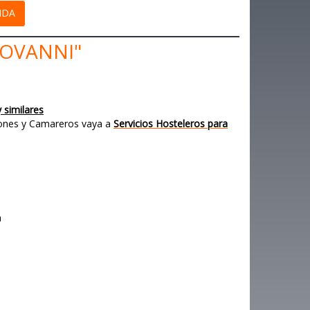
IDA
IOVANNI"
 similares
alones y Camareros vaya a
Servicios Hosteleros para
a