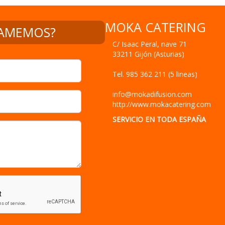
MOKA CATERING
C/ Isaac Peral, nave 71
33211
Gijón
(
Asturias
)
Tel.
985 362 211 (5 lineas)
info@mokadifusion.com
http://www.mokacatering.com
SERVICIO EN TODA ESPAÑA