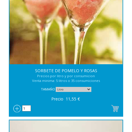
SORBETE DE POMELO Y ROSAS
Precios por litro y por consumicion
Venta minima: 5 litros o 35 consumiciones
TAMAÑO
Precio
11,55
€