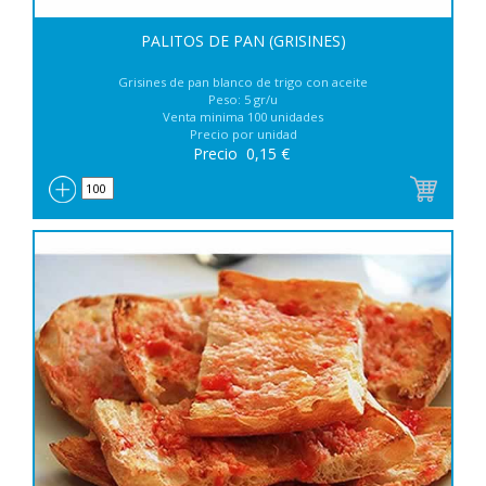
PALITOS DE PAN (GRISINES)
Grisines de pan blanco de trigo con aceite
Peso: 5 gr/u
Venta minima 100 unidades
Precio por unidad
Precio
0,15
€