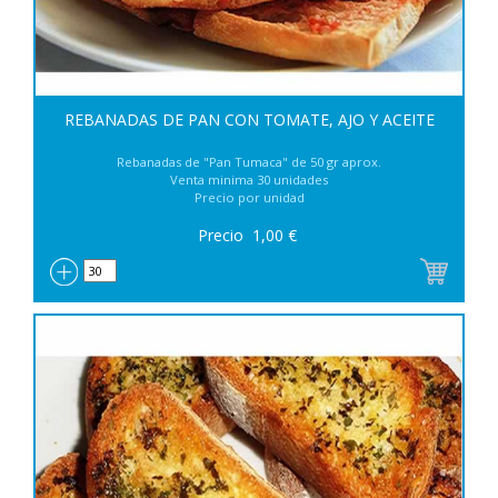
REBANADAS DE PAN CON TOMATE, AJO Y ACEITE
Rebanadas de "Pan Tumaca" de 50 gr aprox.
Venta minima 30 unidades
Precio por unidad
Precio
1,00
€