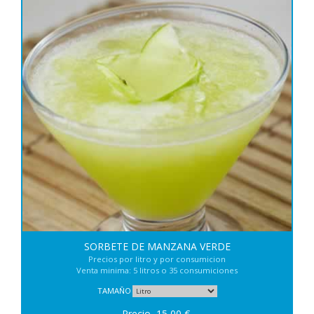
SORBETE DE MANZANA VERDE
Precios por litro y por consumicion
Venta minima: 5 litros o 35 consumiciones
TAMAÑO
Precio
15,00
€