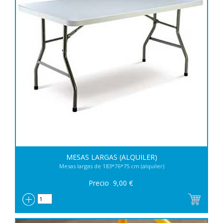
MESAS LARGAS (ALQUILER)
Mesas largas de 183*76*75 cm (alquiler)
Precio
9,00
€