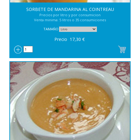
SORBETE DE MANDARINA AL COINTREAU
Precios por litro y por consumicion
Venta minima: 5 litros o 35 consumiciones
TAMAÑO
Precio
17,30
€