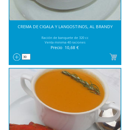
CREMA DE CIGALA Y LANGOSTINOS, AL BRANDY
Ración de banquete de 320 cc
Venta minima 40 raciones
Precio
10,68
€