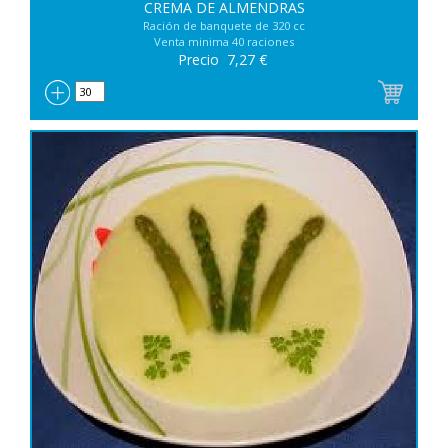
CREMA DE ALMENDRAS
Ración de banquete de 320 cc
Venta minima 40 raciones
Precio
7,27
€