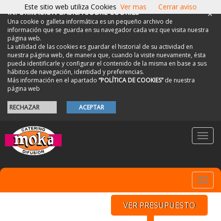
Este sitio web utiliza Cookies
Ver mas
Cerrar aviso
INFORMACIÓN BÁSICA SOBRE COOKIES
X
Una cookie o galleta informática es un pequeño archivo de
información que se guarda en su navegador cada vez que visita nuestra
página web.
La utilidad de las cookies es guardar el historial de su actividad en
nuestra página web, de manera que, cuando la visite nuevamente, ésta
pueda identificarle y configurar el contenido de la misma en base a sus
hábitos de navegación, identidad y preferencias.
Más información en el apartado
“POLÍTICA DE COOKIES”
de nuestra
página web
RECHAZAR
ACEPTAR
Toggl
navig
Toggl
navig
VER PRESUPUESTO