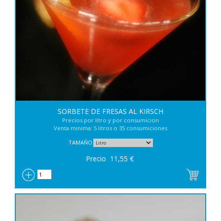
SORBETE DE FRESAS AL KIRSCH
Precios por litro y por consumicion
Venta minima: 5 litros o 35 consumiciones
TAMAÑO
Precio
11,55
€