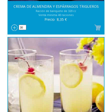
CREMA DE ALMENDRA Y ESPÁRRAGOS TRIGUEROS
Ración de banquete de 320 cc
Venta minima 40 raciones
Precio
8,35
€