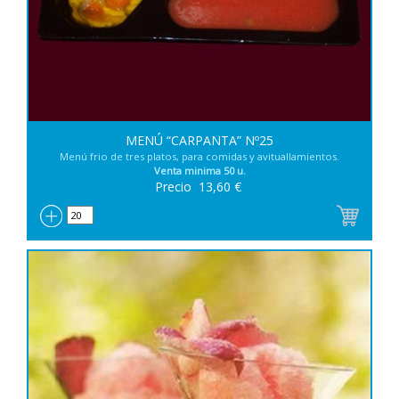
MENÚ “CARPANTA” Nº25
Menú frio de tres platos, para comidas y avituallamientos.
Venta minima 50 u.
Precio
13,60
€