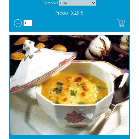
TAMAÑO
Precio
9,25
€