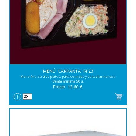
MENÚ “CARPANTA” Nº23
Menú frio de tres platos, para comidas y avituallamientos.
Venta minima 50 u.
Precio
13,60
€