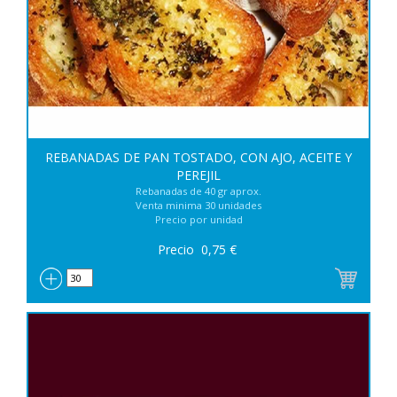
REBANADAS DE PAN TOSTADO, CON AJO, ACEITE Y
PEREJIL
Rebanadas de 40 gr aprox.
Venta minima 30 unidades
Precio por unidad
Precio
0,75
€