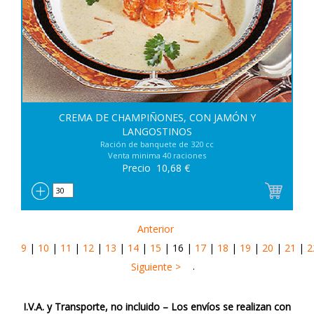
CREMA DE CHAMPIÑONES, CON JAMÓN Y
LANGOSTINOS
Ración de banquete de 320 cc
Venta minima 40 raciones
Precio
10,68
€
Anterior
9
|
10
|
11
|
12
|
13
|
14
|
15
|
16
|
17
|
18
|
19
|
20
|
21
|
2
.
Siguiente >
I.V.A. y Transporte, no incluido – Los envíos se realizan con