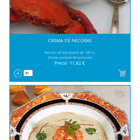
CREMA DE NECORAS
Ración de banquete de 320 cc
Venta minima 40 raciones
Precio
11,82
€