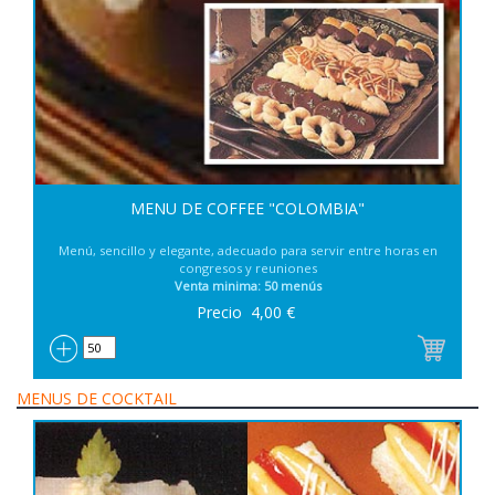
MENU DE COFFEE "COLOMBIA"
Menú, sencillo y elegante, adecuado para servir entre horas en
congresos y reuniones
Venta minima: 50 menús
Precio
4,00
€
MENUS DE COCKTAIL