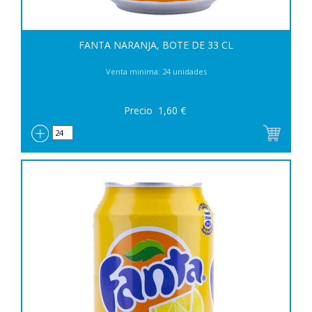
FANTA NARANJA, BOTE DE 33 CL
Venta minima: 24 unidades
Precio
1,60
€