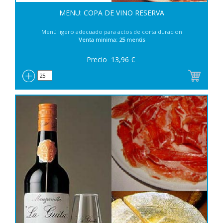
MENU: COPA DE VINO RESERVA
Menú ligero adecuado para actos de corta duracion
Venta minima: 25 menús
Precio
13,96
€