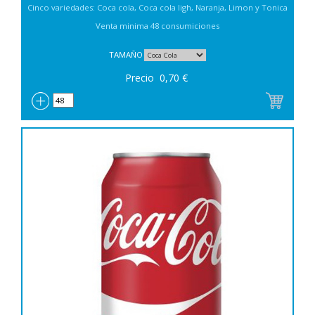
Cinco variedades: Coca cola, Coca cola ligh, Naranja, Limon y Tonica
Venta minima 48 consumiciones
TAMAÑO
Precio
0,70
€