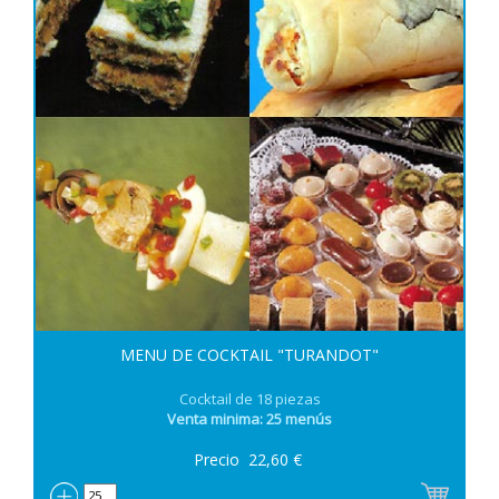
MENU DE COCKTAIL "TURANDOT"
Cocktail de 18 piezas
Venta minima: 25 menús
Precio
22,60
€