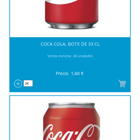
COCA COLA, BOTE DE 33 CL
Venta minima: 24 unidades
Precio
1,60
€