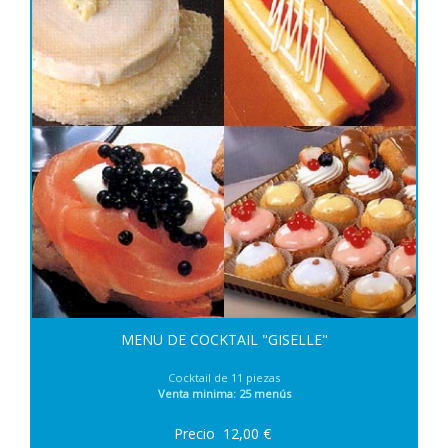
MENU DE COCKTAIL "GISELLE"
Cocktail de 11 piezas
Venta minima: 25 menús
Precio
12,00
€