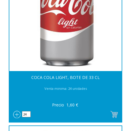
COCA COLA LIGHT, BOTE DE 33 CL
Venta minima: 24 unidades
Precio
1,60
€