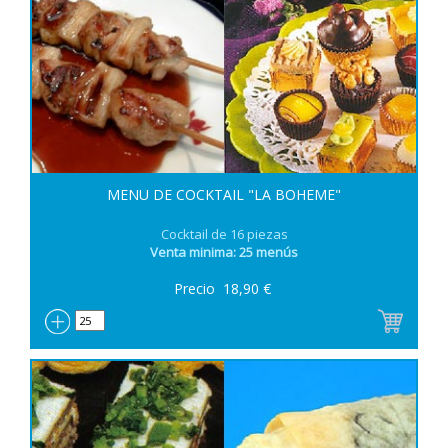
MENU DE COCKTAIL "LA BOHEME"
Cocktail de 16 piezas
Venta minima: 25 menús
Precio
18,90
€