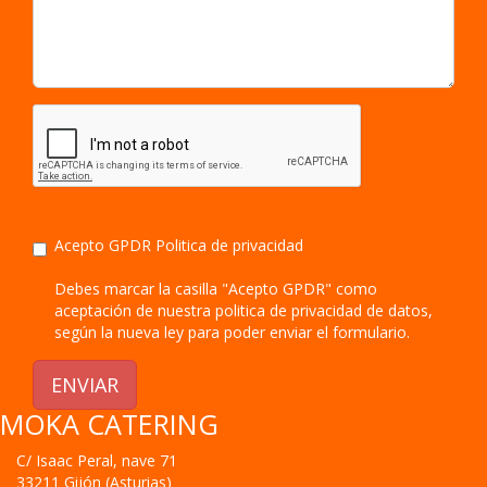
Acepto GPDR
Politica de privacidad
Debes marcar la casilla "Acepto GPDR" como
aceptación de nuestra politica de privacidad de datos,
según la nueva ley para poder enviar el formulario.
ENVIAR
MOKA CATERING
C/ Isaac Peral, nave 71
33211
Gijón
(
Asturias
)